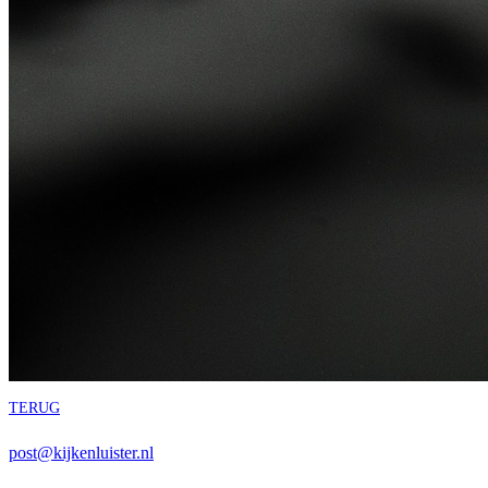
TERUG
post@kijkenluister.nl